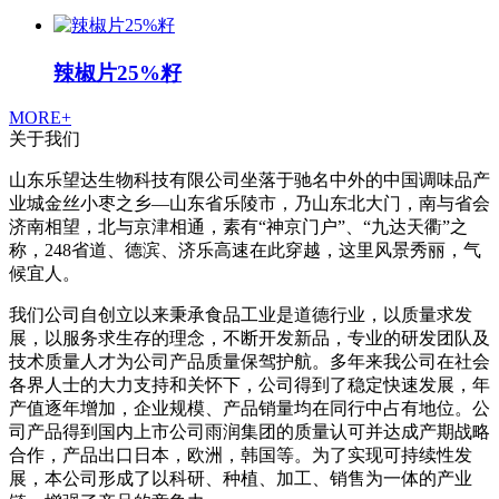
辣椒片25%籽
MORE+
关于我们
山东乐望达生物科技有限公司坐落于驰名中外的中国调味品产
业城金丝小枣之乡—山东省乐陵市，乃山东北大门，南与省会
济南相望，北与京津相通，素有“神京门户”、“九达天衢”之
称，248省道、德滨、济乐高速在此穿越，这里风景秀丽，气
候宜人。
我们公司自创立以来秉承食品工业是道德行业，以质量求发
展，以服务求生存的理念，不断开发新品，专业的研发团队及
技术质量人才为公司产品质量保驾护航。多年来我公司在社会
各界人士的大力支持和关怀下，公司得到了稳定快速发展，年
产值逐年增加，企业规模、产品销量均在同行中占有地位。公
司产品得到国内上市公司雨润集团的质量认可并达成产期战略
合作，产品出口日本，欧洲，韩国等。为了实现可持续性发
展，本公司形成了以科研、种植、加工、销售为一体的产业