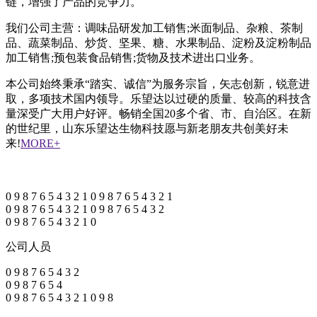
链，增强了产品的竞争力。
我们公司主营：调味品研发加工销售;米面制品、杂粮、茶制
品、蔬菜制品、炒货、坚果、糖、水果制品、淀粉及淀粉制品
加工销售;预包装食品销售;货物及技术进出口业务。
本公司始终秉承“踏实、诚信”为服务宗旨，矢志创新，锐意进
取，多项技术国内领导。乐望达以过硬的质量、较高的科技含
量深受广大用户好评。畅销全国20多个省、市、自治区。在新
的世纪里，山东乐望达生物科技愿与新老朋友共创美好未
来!
MORE+
0
9
8
7
6
5
4
3
2
1
0
9
8
7
6
5
4
3
2
1
0
9
8
7
6
5
4
3
2
1
0
9
8
7
6
5
4
3
2
0
9
8
7
6
5
4
3
2
1
0
公司人员
0
9
8
7
6
5
4
3
2
0
9
8
7
6
5
4
0
9
8
7
6
5
4
3
2
1
0
9
8