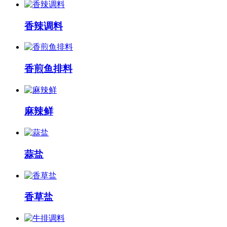
香辣调料
香煎鱼排料
麻辣鲜
蒜盐
香草盐