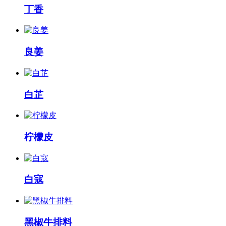
丁香
良姜
白芷
柠檬皮
白寇
黑椒牛排料