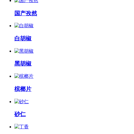
国产孜然
白胡椒
黑胡椒
槟榔片
砂仁