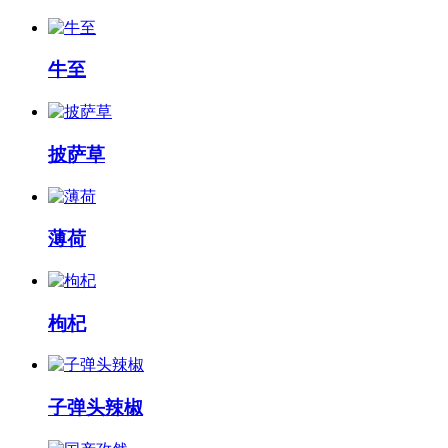
牛至
披萨草
薄荷
枸杞
子弹头辣椒