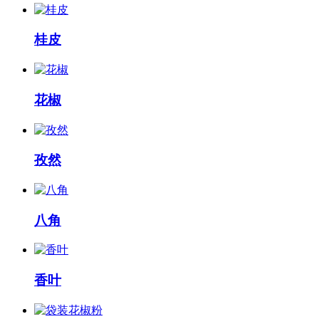
桂皮
花椒
孜然
八角
香叶