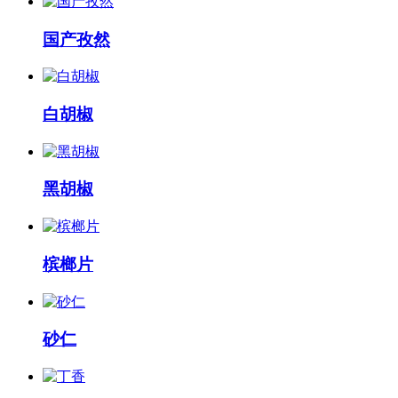
国产孜然
白胡椒
黑胡椒
槟榔片
砂仁