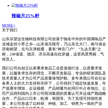
辣椒片25%籽
MORE+
关于我们
山东乐望达生物科技有限公司坐落于驰名中外的中国调味品产
业城金丝小枣之乡—山东省乐陵市，乃山东北大门，南与省会
济南相望，北与京津相通，素有“神京门户”、“九达天衢”之
称，248省道、德滨、济乐高速在此穿越，这里风景秀丽，气
候宜人。
我们公司自创立以来秉承食品工业是道德行业，以质量求发
展，以服务求生存的理念，不断开发新品，专业的研发团队及
技术质量人才为公司产品质量保驾护航。多年来我公司在社会
各界人士的大力支持和关怀下，公司得到了稳定快速发展，年
产值逐年增加，企业规模、产品销量均在同行中占有地位。公
司产品得到国内上市公司雨润集团的质量认可并达成产期战略
合作，产品出口日本，欧洲，韩国等。为了实现可持续性发
展，本公司形成了以科研、种植、加工、销售为一体的产业