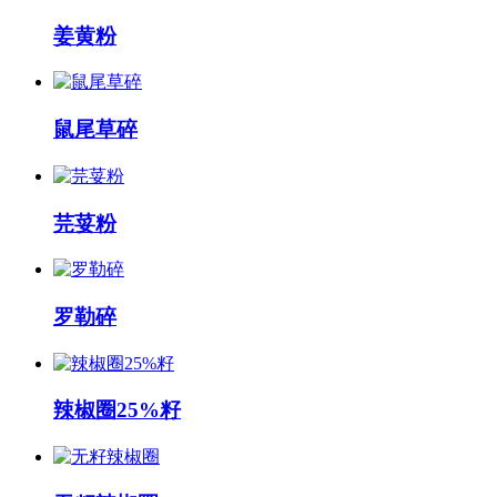
姜黄粉
鼠尾草碎
芫荽粉
罗勒碎
辣椒圈25%籽