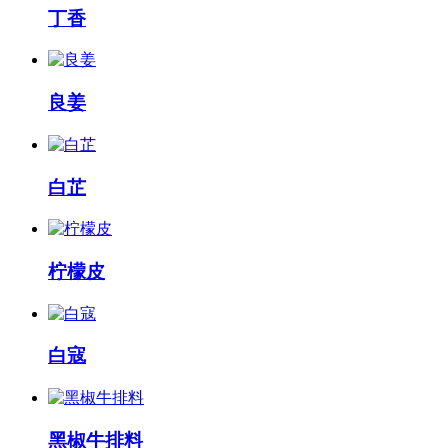
丁香
良姜
白芷
柠檬皮
白寇
黑椒牛排料