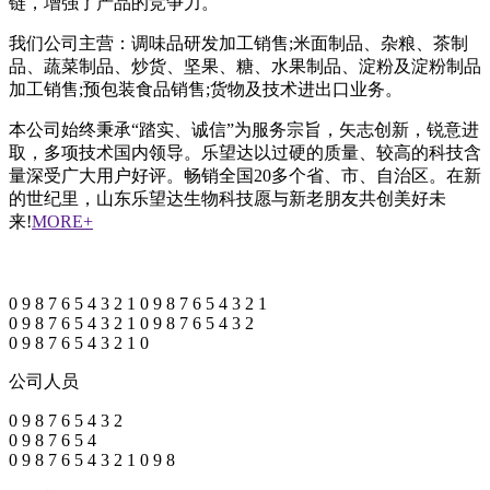
链，增强了产品的竞争力。
我们公司主营：调味品研发加工销售;米面制品、杂粮、茶制
品、蔬菜制品、炒货、坚果、糖、水果制品、淀粉及淀粉制品
加工销售;预包装食品销售;货物及技术进出口业务。
本公司始终秉承“踏实、诚信”为服务宗旨，矢志创新，锐意进
取，多项技术国内领导。乐望达以过硬的质量、较高的科技含
量深受广大用户好评。畅销全国20多个省、市、自治区。在新
的世纪里，山东乐望达生物科技愿与新老朋友共创美好未
来!
MORE+
0
9
8
7
6
5
4
3
2
1
0
9
8
7
6
5
4
3
2
1
0
9
8
7
6
5
4
3
2
1
0
9
8
7
6
5
4
3
2
0
9
8
7
6
5
4
3
2
1
0
公司人员
0
9
8
7
6
5
4
3
2
0
9
8
7
6
5
4
0
9
8
7
6
5
4
3
2
1
0
9
8