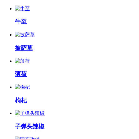
牛至
披萨草
薄荷
枸杞
子弹头辣椒