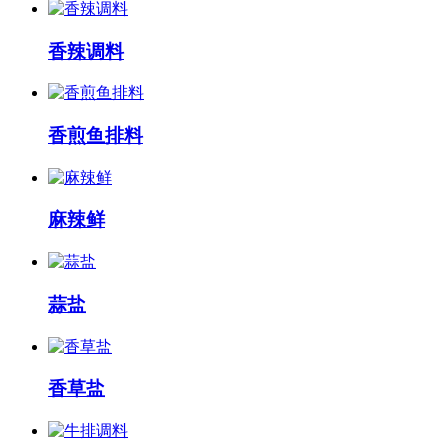
香辣调料
香煎鱼排料
麻辣鲜
蒜盐
香草盐