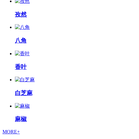
孜然
八角
香叶
白芝麻
麻椒
MORE+