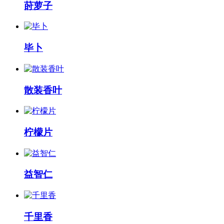
莳萝子
毕卜
散装香叶
柠檬片
益智仁
千里香