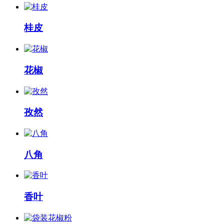
桂皮
花椒
孜然
八角
香叶