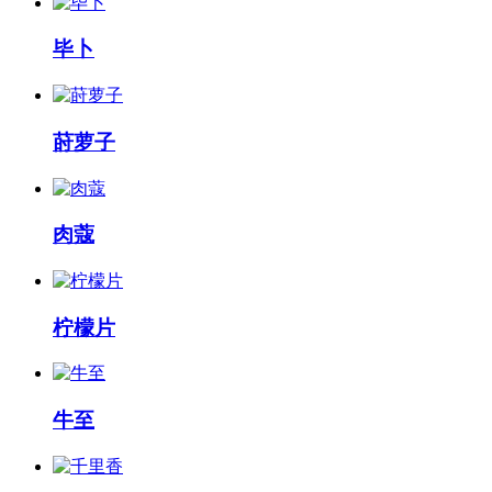
毕卜
莳萝子
肉蔻
柠檬片
牛至